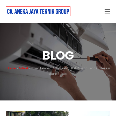
BLOG
Home
»
Artikel
»
Tukar Tambah AC Murah di Kali Abang Tengah Bekasi
Utara Bekasi