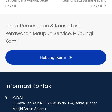
Jaticempaka Pondok Gede
post:
Sumur Batu Bantar Gebang
post:
Bekasi
Bekasi
Untuk Pemesanan & Konsultasi
Perawatan Maupun Service, Hubungi
Kami!
Hubungi Kami
Informasi Kontak
PUSAT
Jl. Raya Jati Asih RT. 02 RW. 05 No. 124, Bekasi (Depan
Masjid Baitus Salam)