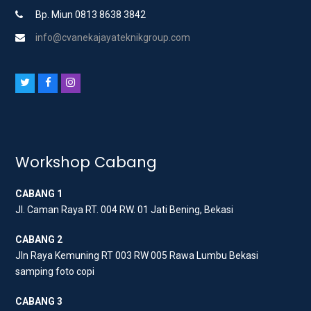
Bp. Miun 0813 8638 3842
info@cvanekajayateknikgroup.com
T
F
I
w
a
n
i
c
s
t
e
t
t
b
a
Workshop Cabang
e
o
g
CABANG 1
r
o
r
Jl. Caman Raya RT. 004 RW. 01 Jati Bening, Bekasi
k
a
m
CABANG 2
Jln Raya Kemuning RT 003 RW 005 Rawa Lumbu Bekasi
samping foto copi
CABANG 3