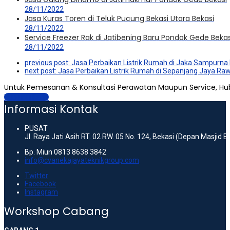
28/11/2022
Jasa Kuras Toren di Teluk Pucung Bekasi Utara Bekasi
28/11/2022
Service Freezer Rak di Jatibening Baru Pondok Gede Bekas
28/11/2022
previous post:
Jasa Perbaikan Listrik Rumah di Jaka Sampurna 
next post:
Jasa Perbaikan Listrik Rumah di Sepanjang Jaya Ra
Untuk Pemesanan & Konsultasi Perawatan Maupun Service, Hu
Hubungi Kami
Informasi Kontak
PUSAT
Jl. Raya Jati Asih RT. 02 RW. 05 No. 124, Bekasi (Depan Masjid 
Bp. Miun 0813 8638 3842
info@cvanekajayateknikgroup.com
Twitter
Facebook
Instagram
Workshop Cabang