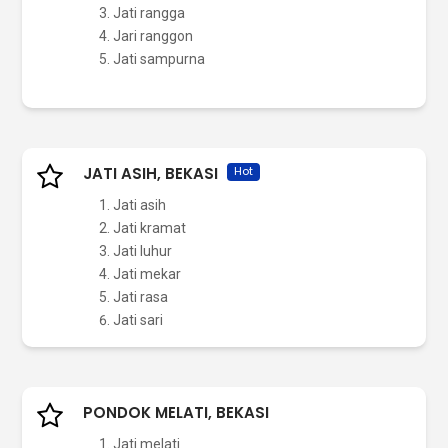
Jati rangga
Jari ranggon
Jati sampurna
JATI ASIH, BEKASI
Hot
Jati asih
Jati kramat
Jati luhur
Jati mekar
Jati rasa
Jati sari
PONDOK MELATI, BEKASI
Jati melati