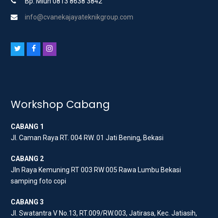
Bp. Miun 0813 8638 3842
info@cvanekajayateknikgroup.com
T
F
I
w
a
n
i
c
s
t
e
t
t
b
a
Workshop Cabang
e
o
g
CABANG 1
r
o
r
Jl. Caman Raya RT. 004 RW. 01 Jati Bening, Bekasi
k
a
m
CABANG 2
Jln Raya Kemuning RT 003 RW 005 Rawa Lumbu Bekasi
samping foto copi
CABANG 3
Jl. Swatantra V No.13, RT.009/RW.003, Jatirasa, Kec. Jatiasih,