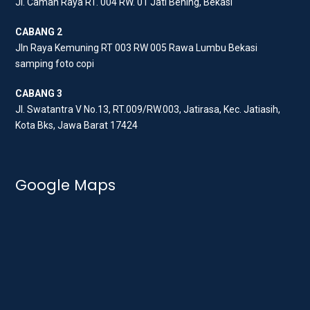
Jl. Caman Raya RT. 004 RW. 01 Jati Bening, Bekasi
k
a
m
CABANG 2
Jln Raya Kemuning RT 003 RW 005 Rawa Lumbu Bekasi
samping foto copi
CABANG 3
Jl. Swatantra V No.13, RT.009/RW.003, Jatirasa, Kec. Jatiasih,
Kota Bks, Jawa Barat 17424
Google Maps