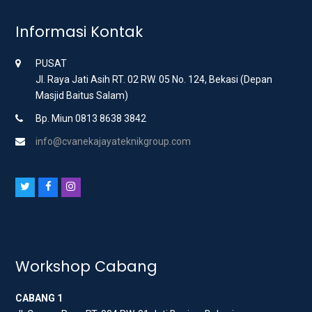
Informasi Kontak
PUSAT
Jl. Raya Jati Asih RT. 02 RW. 05 No. 124, Bekasi (Depan
Masjid Baitus Salam)
Bp. Miun 0813 8638 3842
info@cvanekajayateknikgroup.com
T
F
I
w
a
n
i
c
s
t
e
t
t
b
a
Workshop Cabang
e
o
g
CABANG 1
r
o
r