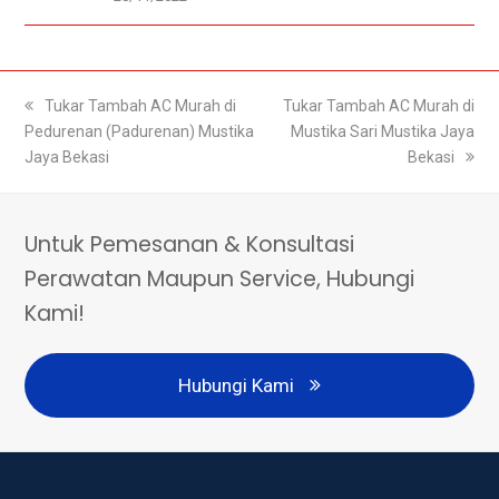
previous
Tukar Tambah AC Murah di
next
Tukar Tambah AC Murah di
Pedurenan (Padurenan) Mustika
post:
post:
Mustika Sari Mustika Jaya
Jaya Bekasi
Bekasi
Untuk Pemesanan & Konsultasi
Perawatan Maupun Service, Hubungi
Kami!
Hubungi Kami