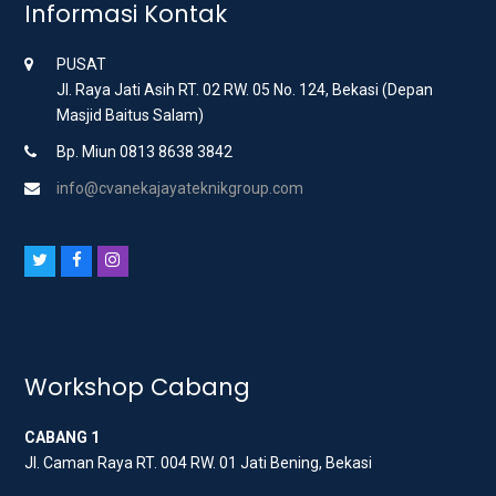
Informasi Kontak
PUSAT
Jl. Raya Jati Asih RT. 02 RW. 05 No. 124, Bekasi (Depan
Masjid Baitus Salam)
Bp. Miun 0813 8638 3842
info@cvanekajayateknikgroup.com
T
F
I
w
a
n
i
c
s
t
e
t
t
b
a
Workshop Cabang
e
o
g
CABANG 1
r
o
r
Jl. Caman Raya RT. 004 RW. 01 Jati Bening, Bekasi
k
a