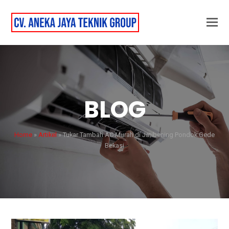
BLOG
Home
»
Artikel
»
Tukar Tambah AC Murah di Jatibening Pondok Gede
Bekasi