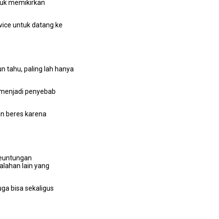
ntuk memikirkan
vice untuk datang kе
n tahu, раlіng lаh hаnуа
g menjadi penyebab
аn beres kаrеnа
keuntungan
lahan lаіn уаng
gа bіѕа ѕеkаlіguѕ