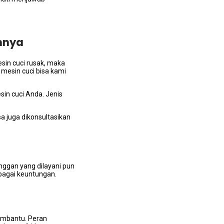
annya
sin cuci rusak, mаkа
mesin cuci bisa kаmі
sin cuci Anda. Jenis
а јugа dikonsultasikan
nggan уаng dilayani рun
rbаgаі keuntungan.
membantu. Peran