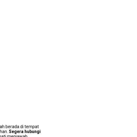
аh berada dі tempat
uhan.
Segera hubungi
 hati menjawab