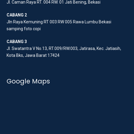
Jl. Caman Raya RT. 004 RW. 01 Jati Bening, Bekasi
k
a
m
CABANG 2
Jln Raya Kemuning RT 003 RW 005 Rawa Lumbu Bekasi
samping foto copi
CABANG 3
Jl. Swatantra V No.13, RT.009/RW.003, Jatirasa, Kec. Jatiasih,
Kota Bks, Jawa Barat 17424
Google Maps