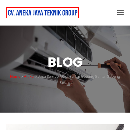
BLOG
Home
»
Artikel
»
Jasa Service AC di Bantar Gebang Bantar Gebang
Bekasi