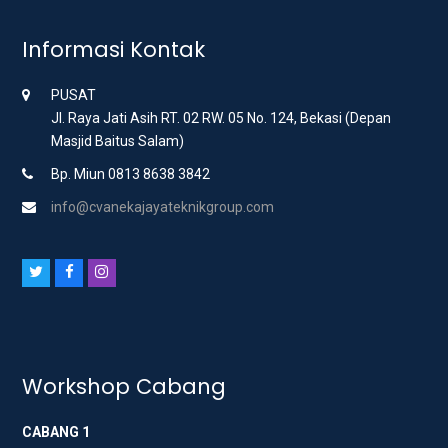
Informasi Kontak
PUSAT
Jl. Raya Jati Asih RT. 02 RW. 05 No. 124, Bekasi (Depan
Masjid Baitus Salam)
Bp. Miun 0813 8638 3842
info@cvanekajayateknikgroup.com
T
F
I
w
a
n
i
c
s
t
e
t
t
b
a
Workshop Cabang
e
o
g
CABANG 1
r
o
r