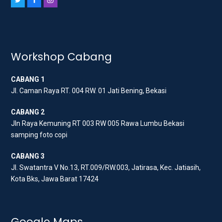
T
F
I
w
a
n
i
c
s
t
e
t
t
b
a
Workshop Cabang
e
o
g
CABANG 1
r
o
r
Jl. Caman Raya RT. 004 RW. 01 Jati Bening, Bekasi
k
a
m
CABANG 2
Jln Raya Kemuning RT 003 RW 005 Rawa Lumbu Bekasi
samping foto copi
CABANG 3
Jl. Swatantra V No.13, RT.009/RW.003, Jatirasa, Kec. Jatiasih,
Kota Bks, Jawa Barat 17424
Google Maps