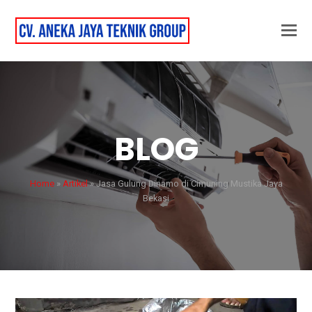
BLOG
Home
»
Artikel
»
Jasa Gulung Dinamo di Cimuning Mustika Jaya
Bekasi