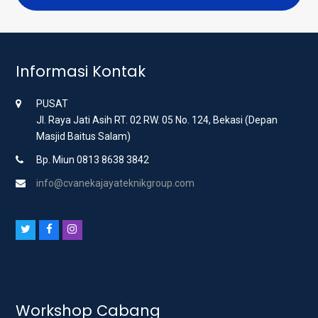
Informasi Kontak
PUSAT
Jl. Raya Jati Asih RT. 02 RW. 05 No. 124, Bekasi (Depan
Masjid Baitus Salam)
Bp. Miun 0813 8638 3842
info@cvanekajayateknikgroup.com
T
F
I
w
a
n
i
c
s
t
e
t
t
b
a
Workshop Cabang