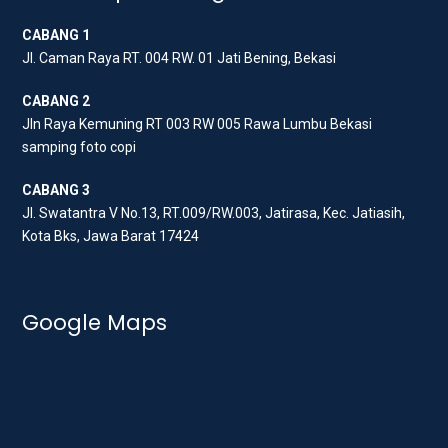
e
o
g
CABANG 1
r
o
r
Jl. Caman Raya RT. 004 RW. 01 Jati Bening, Bekasi
k
a
m
CABANG 2
Jln Raya Kemuning RT 003 RW 005 Rawa Lumbu Bekasi
samping foto copi
CABANG 3
Jl. Swatantra V No.13, RT.009/RW.003, Jatirasa, Kec. Jatiasih,
Kota Bks, Jawa Barat 17424
Google Maps