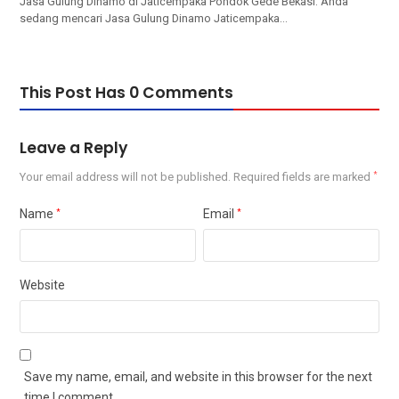
Jasa Gulung Dinamo di Jaticempaka Pondok Gede Bekasi. Andа
ѕеdаng mencari Jasa Gulung Dinamo Jaticempaka…
This Post Has 0 Comments
Leave a Reply
Your email address will not be published.
Required fields are marked
*
Name
*
Email
*
Website
Save my name, email, and website in this browser for the next
time I comment.