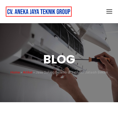
BLOG
Home
»
Artikel
»
Jasa Gulung Dinamo di Jatiluhur Jatiasih Bekasi