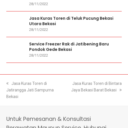
28/11/2022
Jasa Kuras Toren di Teluk Pucung Bekasi
Utara Bekasi
28/11/2022
Service Freezer Rak di Jatibening Baru
Pondok Gede Bekasi
28/11/2022
previous
Jasa Kuras Toren di
next
Jasa Kuras Toren di Bintara
Jatirangga Jati Sampurna
post:
Jaya Bekasi Barat Bekasi
post:
Bekasi
Untuk Pemesanan & Konsultasi
Perawatan Maupun Service, Hubungi