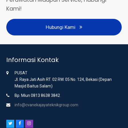
Kami!
Hubungi Kami
Informasi Kontak
PUSAT
Jl. Raya Jati Asih RT. 02 RW. 05 No. 124, Bekasi (Depan
Masjid Baitus Salam)
Bp. Miun 0813 8638 3842
info@cvanekajayateknikgroup.com
T
F
I