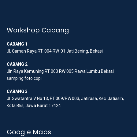
w
a
n
i
c
s
t
e
t
t
b
a
Workshop Cabang
e
o
g
CABANG 1
r
o
r
Jl. Caman Raya RT. 004 RW. 01 Jati Bening, Bekasi
k
a
m
CABANG 2
Jln Raya Kemuning RT 003 RW 005 Rawa Lumbu Bekasi
samping foto copi
CABANG 3
Jl. Swatantra V No.13, RT.009/RW.003, Jatirasa, Kec. Jatiasih,
Kota Bks, Jawa Barat 17424
Google Maps