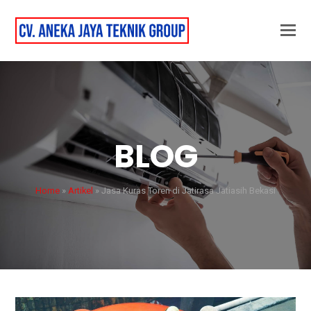
BLOG
Home
»
Artikel
»
Jasa Kuras Toren di Jatirasa Jatiasih Bekasi