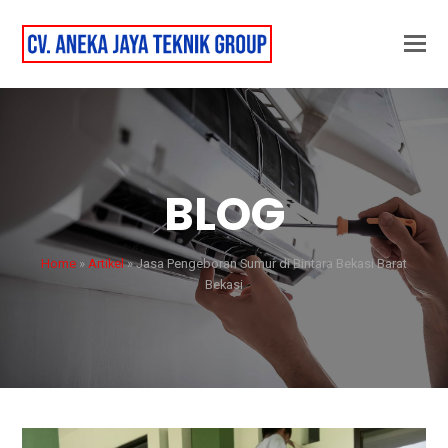
BLOG
Home
»
Artikel
»
Jasa Pengeboran Sumur di Bintara Bekasi Barat
Bekasi