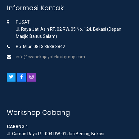
Informasi Kontak
PUSAT
Jl. Raya Jati Asih RT. 02 RW. 05 No. 124, Bekasi (Depan
Masjid Baitus Salam)
Bp. Miun 0813 8638 3842
info@cvanekajayateknikgroup.com
T
F
I
w
a
n
i
c
s
t
e
t
t
b
a
Workshop Cabang
e
o
g
CABANG 1
r
o
r
Jl. Caman Raya RT. 004 RW. 01 Jati Bening, Bekasi
k
a