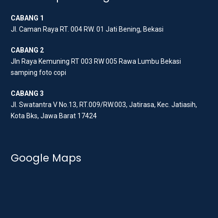
e
o
g
CABANG 1
r
o
r
Jl. Caman Raya RT. 004 RW. 01 Jati Bening, Bekasi
k
a
m
CABANG 2
Jln Raya Kemuning RT 003 RW 005 Rawa Lumbu Bekasi
samping foto copi
CABANG 3
Jl. Swatantra V No.13, RT.009/RW.003, Jatirasa, Kec. Jatiasih,
Kota Bks, Jawa Barat 17424
Google Maps