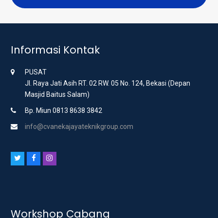
Informasi Kontak
PUSAT
Jl. Raya Jati Asih RT. 02 RW. 05 No. 124, Bekasi (Depan
Masjid Baitus Salam)
Bp. Miun 0813 8638 3842
info@cvanekajayateknikgroup.com
T
F
I
w
a
n
i
c
s
t
e
t
t
b
a
Workshop Cabang