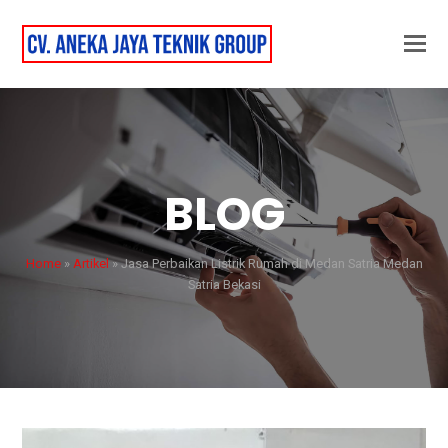
BLOG
Home
»
Artikel
»
Jasa Perbaikan Listrik Rumah di Medan Satria Medan
Satria Bekasi