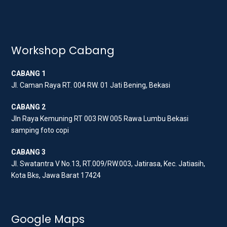
w
a
n
i
c
s
t
e
t
t
b
a
Workshop Cabang
e
o
g
r
o
r
CABANG 1
k
a
Jl. Caman Raya RT. 004 RW. 01 Jati Bening, Bekasi
m
CABANG 2
Jln Raya Kemuning RT 003 RW 005 Rawa Lumbu Bekasi
samping foto copi
CABANG 3
Jl. Swatantra V No.13, RT.009/RW.003, Jatirasa, Kec. Jatiasih,
Kota Bks, Jawa Barat 17424
Google Maps