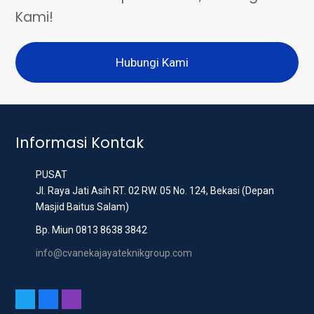
Kami!
Hubungi Kami
Informasi Kontak
PUSAT
Jl. Raya Jati Asih RT. 02 RW. 05 No. 124, Bekasi (Depan
Masjid Baitus Salam)
Bp. Miun 0813 8638 3842
info@cvanekajayateknikgroup.com
T
F
I