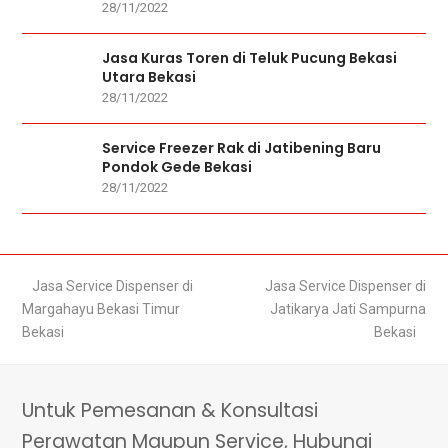
28/11/2022
Jasa Kuras Toren di Teluk Pucung Bekasi
Utara Bekasi
28/11/2022
Service Freezer Rak di Jatibening Baru
Pondok Gede Bekasi
28/11/2022
previous
Jasa Service Dispenser di
next
Jasa Service Dispenser di
Margahayu Bekasi Timur
post:
post:
Jatikarya Jati Sampurna
Bekasi
Bekasi
Untuk Pemesanan & Konsultasi
Perawatan Maupun Service, Hubungi