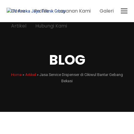
Home
Profile
Layanan Kami
Galeri
Artikel
Hubungi Kami
BLOG
Home
»
Artikel
»
Jasa Service Dispenser di Cikiwul Bantar Gebang
Bekasi