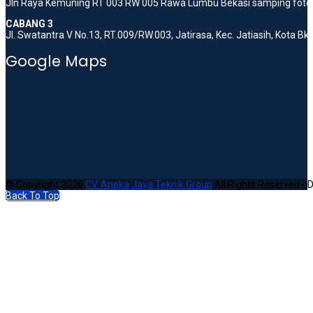
Jln Raya Kemuning RT 003 RW 005 Rawa Lumbu Bekasi samping foto 
CABANG 3
Jl. Swatantra V No.13, RT.009/RW.003, Jatirasa, Kec. Jatiasih, Kota B
Google Maps
© Copyright 2026
CV. Aneka Jaya Teknik Group
All Rights Reserved - 
Back To Top