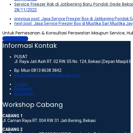
Service Freezer Rak di Jatibening Baru Pondok Gede Bekas
28/11/2022
previous post:
Jasa Service Freezer Box di Jatibening Pondok 
next post:
Jasa Service Freezer Box di Mustika Sari Mustika Ja
Untuk Pemesanan & Konsultasi Perawatan Maupun Service, Hu
Hubungi Kami
Informasi Kontak
PUSAT
Jl. Raya Jati Asih RT. 02 RW. 05 No. 124, Bekasi (Depan Masjid 
Bp. Miun 0813 8638 3842
info@cvanekajayateknikgroup.com
Twitter
Facebook
Instagram
Workshop Cabang
CABANG 1
Jl. Caman Raya RT. 004 RW. 01 Jati Bening, Bekasi
CABANG 2