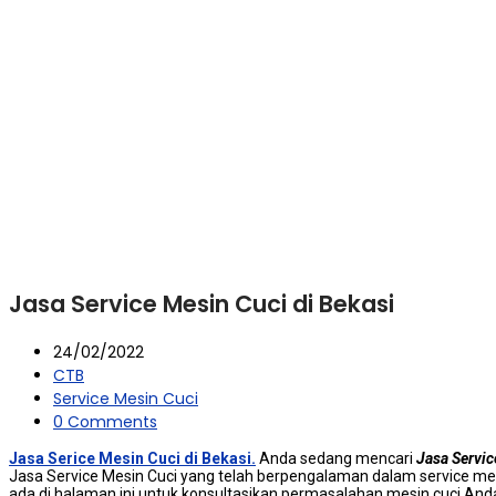
Jasa Service Mesin Cuci di Bekasi
24/02/2022
CTB
Service Mesin Cuci
0 Comments
Jasa Serice Mesin Cuci di Bekasi.
Anda sedang mencari
Jasa Servic
Jasa Service Mesin Cuci yang telah berpengalaman dalam service me
ada di halaman ini untuk konsultasikan permasalahan mesin cuci A