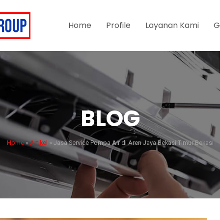
Home
Profile
Layanan Kami
G
BLOG
Home
»
Artikel
»
Jasa Service Pompa Air di Aren Jaya Bekasi Timur Bekasi