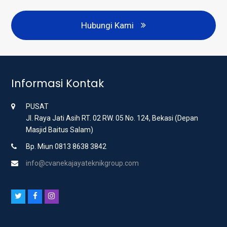
Hubungi Kami
Informasi Kontak
PUSAT
Jl. Raya Jati Asih RT. 02 RW. 05 No. 124, Bekasi (Depan
Masjid Baitus Salam)
Bp. Miun 0813 8638 3842
info@cvanekajayateknikgroup.com
T
F
I
w
a
n
i
c
s