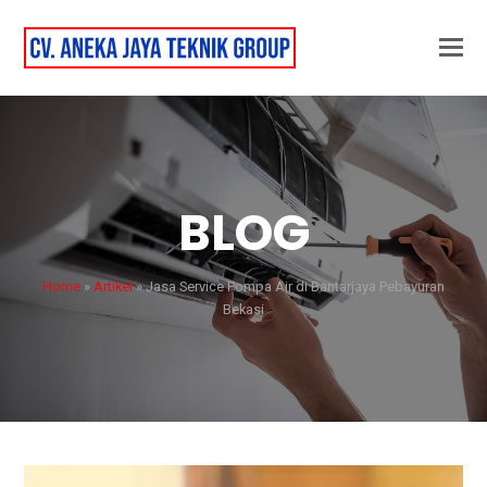
BLOG
Home
»
Artikel
»
Jasa Service Pompa Air di Bantarjaya Pebayuran
Bekasi