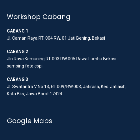
t
e
t
t
b
a
Workshop Cabang
e
o
g
CABANG 1
r
o
r
Jl. Caman Raya RT. 004 RW. 01 Jati Bening, Bekasi
k
a
m
CABANG 2
Jln Raya Kemuning RT 003 RW 005 Rawa Lumbu Bekasi
samping foto copi
CABANG 3
Jl. Swatantra V No.13, RT.009/RW.003, Jatirasa, Kec. Jatiasih,
Kota Bks, Jawa Barat 17424
Google Maps