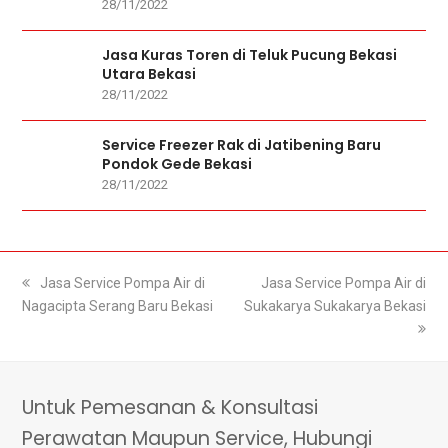
28/11/2022
Jasa Kuras Toren di Teluk Pucung Bekasi
Utara Bekasi
28/11/2022
Service Freezer Rak di Jatibening Baru
Pondok Gede Bekasi
28/11/2022
previous
Jasa Service Pompa Air di
next
Jasa Service Pompa Air di
Nagacipta Serang Baru Bekasi
post:
Sukakarya Sukakarya Bekasi
post:
Untuk Pemesanan & Konsultasi
Perawatan Maupun Service, Hubungi