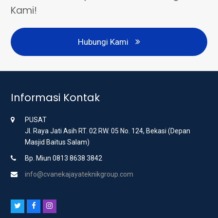
Kami!
Hubungi Kami
Informasi Kontak
PUSAT
Jl. Raya Jati Asih RT. 02 RW. 05 No. 124, Bekasi (Depan
Masjid Baitus Salam)
Bp. Miun 0813 8638 3842
info@cvanekajayateknikgroup.com
T
F
I