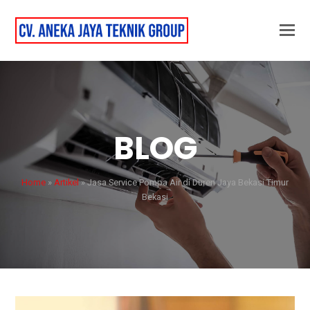
BLOG
Home
»
Artikel
»
Jasa Service Pompa Air di Duren Jaya Bekasi Timur
Bekasi