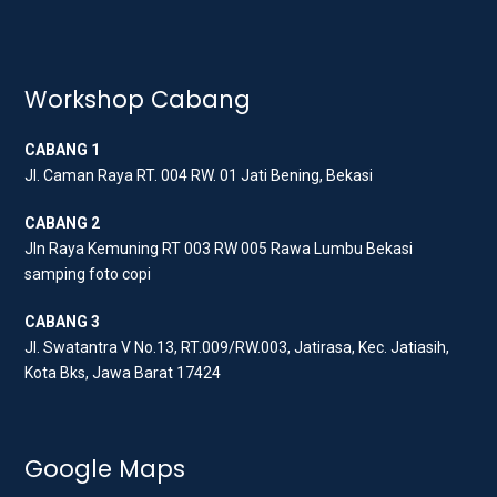
w
a
n
i
c
s
t
e
t
t
b
a
Workshop Cabang
e
o
g
CABANG 1
r
o
r
Jl. Caman Raya RT. 004 RW. 01 Jati Bening, Bekasi
k
a
m
CABANG 2
Jln Raya Kemuning RT 003 RW 005 Rawa Lumbu Bekasi
samping foto copi
CABANG 3
Jl. Swatantra V No.13, RT.009/RW.003, Jatirasa, Kec. Jatiasih,
Kota Bks, Jawa Barat 17424
Google Maps