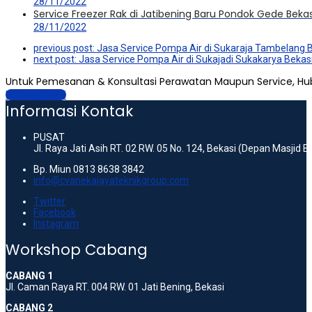
28/11/2022
Service Freezer Rak di Jatibening Baru Pondok Gede Bekas
28/11/2022
previous post:
Jasa Service Pompa Air di Sukaraja Tambelang 
next post:
Jasa Service Pompa Air di Sukajadi Sukakarya Bekas
Untuk Pemesanan & Konsultasi Perawatan Maupun Service, Hu
Hubungi Kami
Informasi Kontak
PUSAT
Jl. Raya Jati Asih RT. 02 RW. 05 No. 124, Bekasi (Depan Masjid 
Bp. Miun 0813 8638 3842
info@cvanekajayateknikgroup.com
Twitter
Facebook
Instagram
Workshop Cabang
CABANG 1
Jl. Caman Raya RT. 004 RW. 01 Jati Bening, Bekasi
CABANG 2