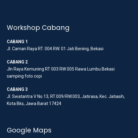
w
a
n
i
c
s
t
e
t
t
b
a
Workshop Cabang
e
o
g
CABANG 1
r
o
r
Jl. Caman Raya RT. 004 RW. 01 Jati Bening, Bekasi
k
a
m
CABANG 2
Jln Raya Kemuning RT 003 RW 005 Rawa Lumbu Bekasi
samping foto copi
CABANG 3
Jl. Swatantra V No.13, RT.009/RW.003, Jatirasa, Kec. Jatiasih,
Kota Bks, Jawa Barat 17424
Google Maps