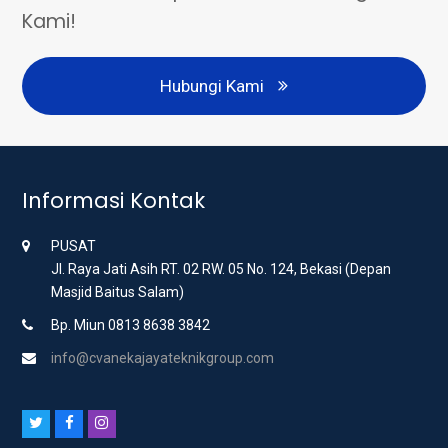
Kami!
Hubungi Kami
Informasi Kontak
PUSAT
Jl. Raya Jati Asih RT. 02 RW. 05 No. 124, Bekasi (Depan
Masjid Baitus Salam)
Bp. Miun 0813 8638 3842
info@cvanekajayateknikgroup.com
T
F
I