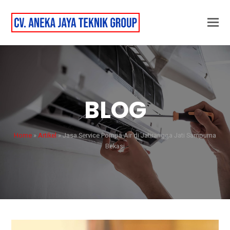
BLOG
Home
»
Artikel
»
Jasa Service Pompa Air di Jatirangga Jati Sampurna
Bekasi