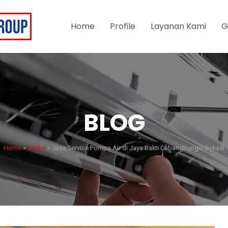
Home
Profile
Layanan Kami
G
BLOG
Home
»
Artikel
»
Jasa Service Pompa Air di Jaya Bakti Cabangbungin Bekasi