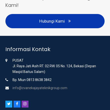
Kami!
Hubungi Kami
Informasi Kontak
PUSAT
Jl. Raya Jati Asih RT. 02 RW. 05 No. 124, Bekasi (Depan
Masjid Baitus Salam)
Bp. Miun 0813 8638 3842
info@cvanekajayateknikgroup.com
T
F
I