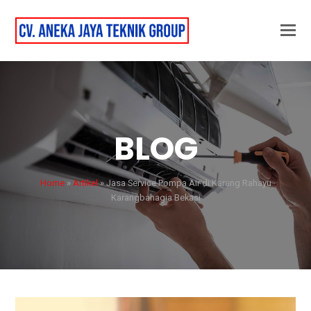
BLOG
Home
»
Artikel
»
Jasa Service Pompa Air di Karang Rahayu
Karangbahagia Bekasi