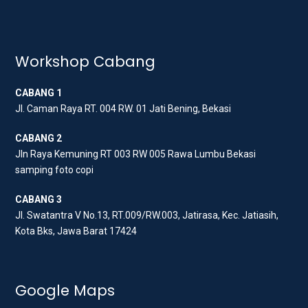
w
a
n
i
c
s
t
e
t
t
b
a
Workshop Cabang
e
o
g
CABANG 1
r
o
r
Jl. Caman Raya RT. 004 RW. 01 Jati Bening, Bekasi
k
a
m
CABANG 2
Jln Raya Kemuning RT 003 RW 005 Rawa Lumbu Bekasi
samping foto copi
CABANG 3
Jl. Swatantra V No.13, RT.009/RW.003, Jatirasa, Kec. Jatiasih,
Kota Bks, Jawa Barat 17424
Google Maps