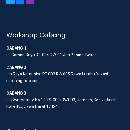
w
a
n
i
c
s
t
e
t
t
b
a
Workshop Cabang
e
o
g
r
o
r
CABANG 1
k
a
Jl. Caman Raya RT. 004 RW. 01 Jati Bening, Bekasi
m
CABANG 2
Jln Raya Kemuning RT 003 RW 005 Rawa Lumbu Bekasi
samping foto copi
CABANG 3
Jl. Swatantra V No.13, RT.009/RW.003, Jatirasa, Kec. Jatiasih,
Kota Bks, Jawa Barat 17424