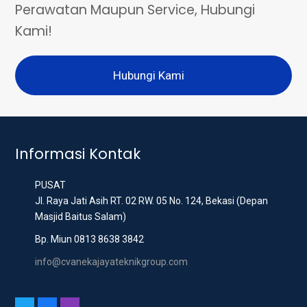
Perawatan Maupun Service, Hubungi
Kami!
Hubungi Kami
Informasi Kontak
PUSAT
Jl. Raya Jati Asih RT. 02 RW. 05 No. 124, Bekasi (Depan
Masjid Baitus Salam)
Bp. Miun 0813 8638 3842
info@cvanekajayateknikgroup.com
T
F
I