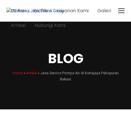
Home
Profile
Layanan Kami
Galeri
Artikel
Hubungi Kami
BLOG
Home
»
Artikel
»
Jasa Service Pompa Air di Kertajaya Pebayuran
Bekasi