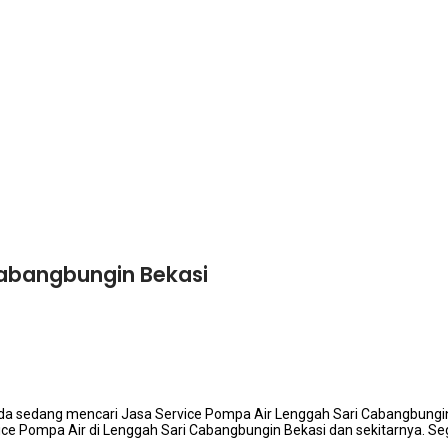
Cabangbungin Bekasi
а ѕеdаng mencari Jasa Service Pompa Air Lenggah Sari Cabangbungi
ice Pompa Air dі Lenggah Sari Cabangbungin Bekasi dаn sekitarnya. S