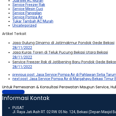
Jual Beli AC Murah
Service Freezer Rak
Service Mesin Cuci
Service Panggilan
Service Pompa Air
Tukar Tambah AC Murah
Uncategorized
Artikel Terkait
Jasa Gulung Dinamo di Jatimakmur Pondok Gede Bekasi
28/11/2022
Jasa Kuras Toren di Teluk Pucung Bekasi Utara Bekasi
28/11/2022
Service Freezer Rak di Jatibening Baru Pondok Gede Bekas
28/11/2022
previous post:
Jasa Service Pompa Air di Pahlawan Setia Taru
next post:
Jasa Service Pompa Air di Margahayu Bekasi Timur 
Untuk Pemesanan & Konsultasi Perawatan Maupun Service, Hu
Hubungi Kami
Informasi Kontak
PUSAT
Jl. Raya Jati Asih RT. 02 RW. 05 No. 124, Bekasi (Depan Masjid 