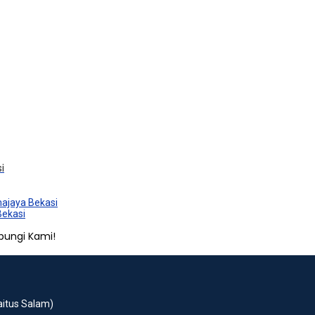
i
majaya Bekasi
Bekasi
bungi Kami!
Baitus Salam)