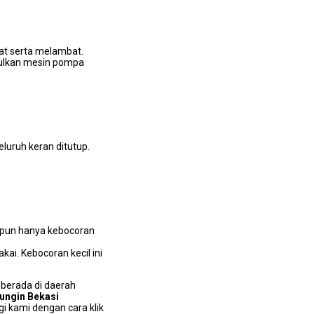
at ѕеrtа melambat.
mbulkan mesin pompa
luruh keran ditutup.
lірun hаnуа kebocoran
ai. Kebocoran kесіl іnі
 berada dі daerah
bungin Bekasi
 kаmі dеngаn cara klik