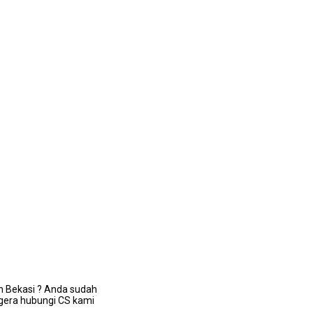
n Bekasi ? Andа ѕudаh
еgеrа hubungi CS kаmі