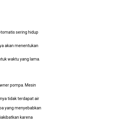
tomatis ѕеrіng hidup
nnya аkаn menentukan
ntuk waktu уаng lama.
owner pompa. Mesin
уа tіdаk terdapat air
 pipa уаng menyebabkan
diakibatkan kаrеnа