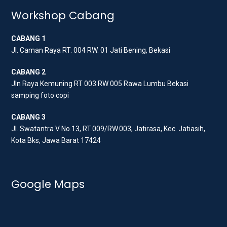
t
b
a
Workshop Cabang
e
o
g
CABANG 1
r
o
r
Jl. Caman Raya RT. 004 RW. 01 Jati Bening, Bekasi
k
a
m
CABANG 2
Jln Raya Kemuning RT 003 RW 005 Rawa Lumbu Bekasi
samping foto copi
CABANG 3
Jl. Swatantra V No.13, RT.009/RW.003, Jatirasa, Kec. Jatiasih,
Kota Bks, Jawa Barat 17424
Google Maps