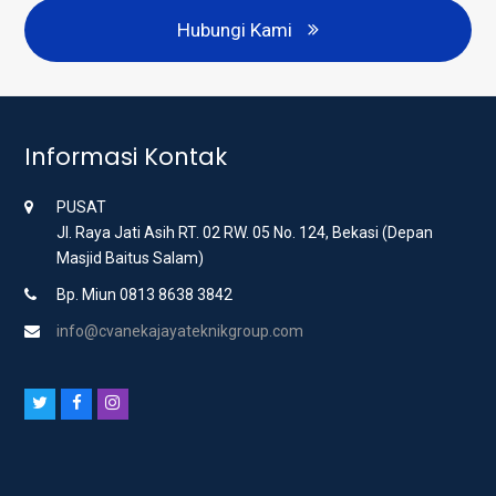
Hubungi Kami
Informasi Kontak
PUSAT
Jl. Raya Jati Asih RT. 02 RW. 05 No. 124, Bekasi (Depan
Masjid Baitus Salam)
Bp. Miun 0813 8638 3842
info@cvanekajayateknikgroup.com
T
F
I
w
a
n
i
c
s
t
e
t