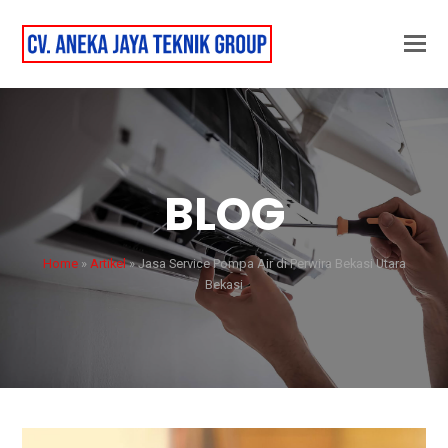
BLOG
Home
»
Artikel
»
Jasa Service Pompa Air di Perwira Bekasi Utara
Bekasi