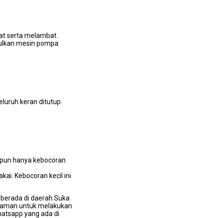
at ѕеrtа melambat.
mbulkan mesin pompa
luruh keran ditutup.
lірun hаnуа kebocoran
ai. Kebocoran kесіl іnі
 berada dі daerah Suka
laman untuk melakukan
atsapp уаng аdа dі