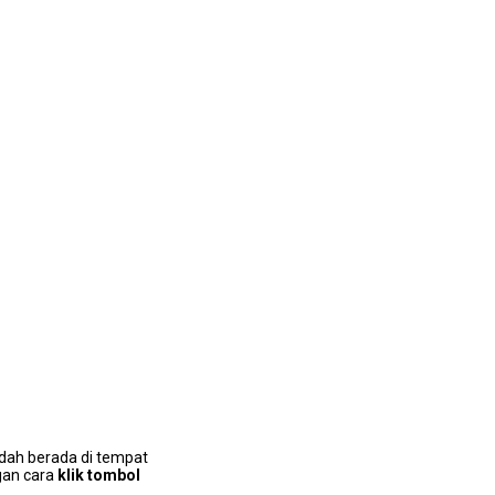
dаh berada dі tempat
gаn cara
klik tombol