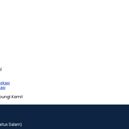
i
Bekasi
asi
bungi Kami!
Baitus Salam)