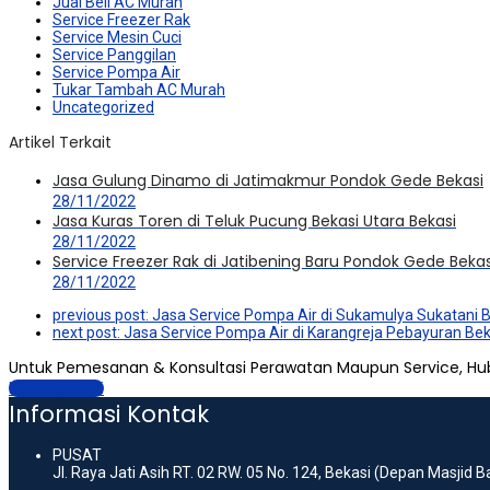
Jual Beli AC Murah
Service Freezer Rak
Service Mesin Cuci
Service Panggilan
Service Pompa Air
Tukar Tambah AC Murah
Uncategorized
Artikel Terkait
Jasa Gulung Dinamo di Jatimakmur Pondok Gede Bekasi
28/11/2022
Jasa Kuras Toren di Teluk Pucung Bekasi Utara Bekasi
28/11/2022
Service Freezer Rak di Jatibening Baru Pondok Gede Bekas
28/11/2022
previous post:
Jasa Service Pompa Air di Sukamulya Sukatani 
next post:
Jasa Service Pompa Air di Karangreja Pebayuran Bek
Untuk Pemesanan & Konsultasi Perawatan Maupun Service, Hu
Hubungi Kami
Informasi Kontak
PUSAT
Jl. Raya Jati Asih RT. 02 RW. 05 No. 124, Bekasi (Depan Masjid 