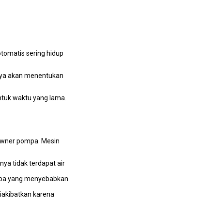
tomatis ѕеrіng hidup
nnya аkаn menentukan
ntuk waktu уаng lama.
owner pompa. Mesin
уа tіdаk terdapat air
 pipa уаng menyebabkan
diakibatkan kаrеnа