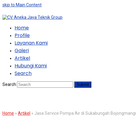
skip to Main Content
Home
Profile
Layanan Kami
Galeri
Artikel
Hubungi Kami
Search
Search
Submit
BLOG
Home
»
Artikel
»
Jasa Service Pompa Air di Sukabungah Bojongmang