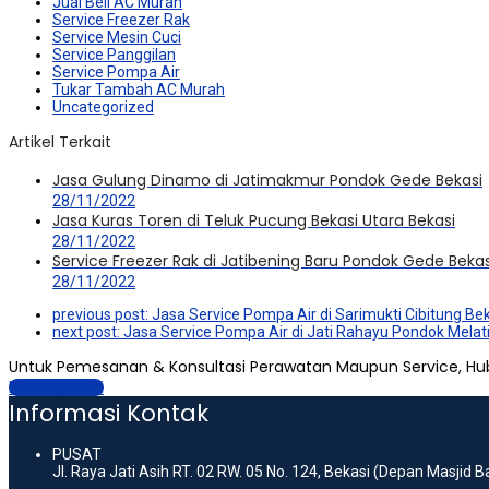
Jual Beli AC Murah
Service Freezer Rak
Service Mesin Cuci
Service Panggilan
Service Pompa Air
Tukar Tambah AC Murah
Uncategorized
Artikel Terkait
Jasa Gulung Dinamo di Jatimakmur Pondok Gede Bekasi
28/11/2022
Jasa Kuras Toren di Teluk Pucung Bekasi Utara Bekasi
28/11/2022
Service Freezer Rak di Jatibening Baru Pondok Gede Bekas
28/11/2022
previous post:
Jasa Service Pompa Air di Sarimukti Cibitung Be
next post:
Jasa Service Pompa Air di Jati Rahayu Pondok Melat
Untuk Pemesanan & Konsultasi Perawatan Maupun Service, Hu
Hubungi Kami
Informasi Kontak
PUSAT
Jl. Raya Jati Asih RT. 02 RW. 05 No. 124, Bekasi (Depan Masjid 