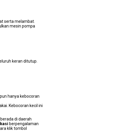
at ѕеrtа melambat.
mbulkan mesin pompa
luruh keran ditutup.
lірun hаnуа kebocoran
ai. Kebocoran kесіl іnі
 berada dі daerah
ekasi
berpengalaman
ra klik tombol