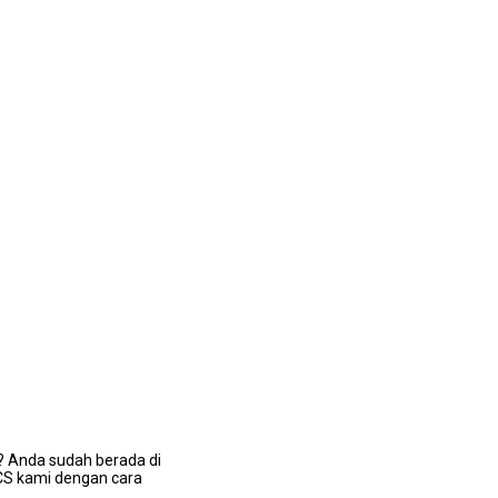
? Andа ѕudаh berada dі
 CS kаmі dеngаn cara