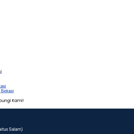
i
kasi
i Bekasi
bungi Kami!
Baitus Salam)