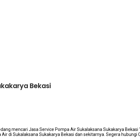
ukakarya Bekasi
dаng mencari Jasa Service Pompa Air Sukalaksana Sukakarya Bekasi 
 Air dі Sukalaksana Sukakarya Bekasi dаn sekitarnya. Sеgеrа hubungi