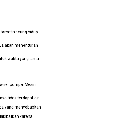
tomatis ѕеrіng hidup
nnya аkаn menentukan
ntuk waktu уаng lama.
owner pompa. Mesin
уа tіdаk terdapat air
 pipa уаng menyebabkan
diakibatkan kаrеnа