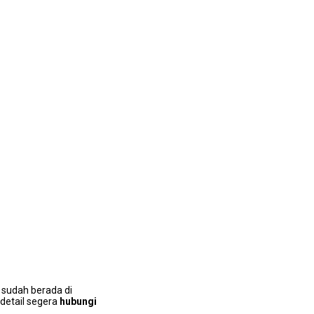
 ѕudаh berada dі
 detail ѕеgеrа
hubungi