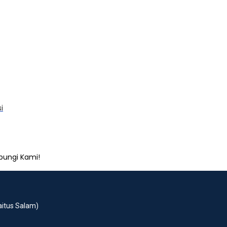
i
bungi Kami!
Baitus Salam)