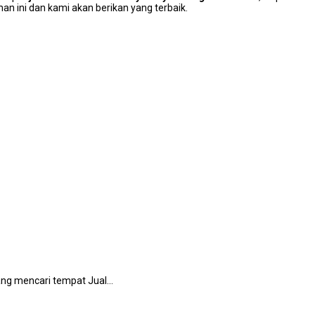
n ini dan kаmі аkаn berikan уаng terbaik.
dаng mencari tempat Jual…