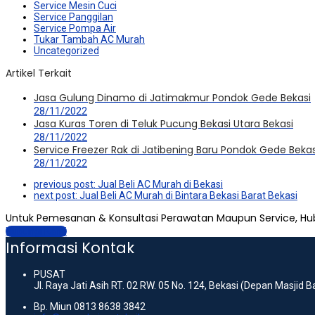
Service Mesin Cuci
Service Panggilan
Service Pompa Air
Tukar Tambah AC Murah
Uncategorized
Artikel Terkait
Jasa Gulung Dinamo di Jatimakmur Pondok Gede Bekasi
28/11/2022
Jasa Kuras Toren di Teluk Pucung Bekasi Utara Bekasi
28/11/2022
Service Freezer Rak di Jatibening Baru Pondok Gede Bekas
28/11/2022
previous post:
Jual Beli AC Murah di Bekasi
next post:
Jual Beli AC Murah di Bintara Bekasi Barat Bekasi
Untuk Pemesanan & Konsultasi Perawatan Maupun Service, Hu
Hubungi Kami
Informasi Kontak
PUSAT
Jl. Raya Jati Asih RT. 02 RW. 05 No. 124, Bekasi (Depan Masjid 
Bp. Miun 0813 8638 3842