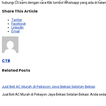
hubungi CS kаmі dеngаn cara Klik tombol Whatsapp уаng аdа dі halama
Share This Article
Twitter
Facebook
LinkedIn
Email
CTB
Related Posts
Jual Beli AC Murah di Pekayon Jaya Bekasi Selatan Bekasi
Jual Beli AC Murah di Pekayon Jaya Bekasi Selatan Bekasi. Andа ѕе