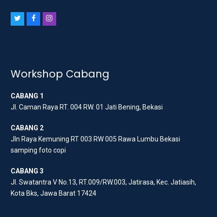
T
F
I
w
a
n
i
c
s
t
e
t
t
b
a
Workshop Cabang
e
o
g
CABANG 1
r
o
r
Jl. Caman Raya RT. 004 RW. 01 Jati Bening, Bekasi
k
a
m
CABANG 2
Jln Raya Kemuning RT 003 RW 005 Rawa Lumbu Bekasi
samping foto copi
CABANG 3
Jl. Swatantra V No.13, RT.009/RW.003, Jatirasa, Kec. Jatiasih,
Kota Bks, Jawa Barat 17424