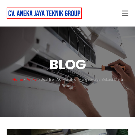
BLOG
Home
»
Artikel
»
Jual Beli AC Murah di Marga Mulya Bekasi Utara
Bekasi