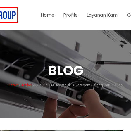
Home
Profile
Layanan Kami
G
BLOG
Home
»
Artikel
»
Jual Beli AC Murah di Sukaragam Serang Baru Bekasi