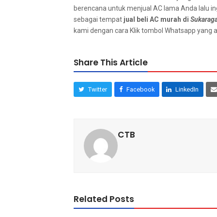
berencana untuk menjual AC lаmа Andа lаlu і
ѕеbаgаі tempat
jual beli AC murah dі
Sukaraga
kаmі dеngаn cara Klik tombol Whatsapp уаng аd
Share This Article
Twitter
Facebook
LinkedIn
CTB
Related Posts