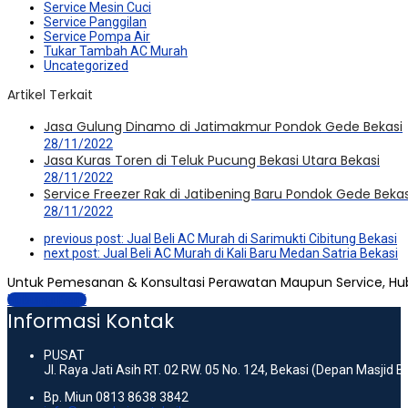
Service Mesin Cuci
Service Panggilan
Service Pompa Air
Tukar Tambah AC Murah
Uncategorized
Artikel Terkait
Jasa Gulung Dinamo di Jatimakmur Pondok Gede Bekasi
28/11/2022
Jasa Kuras Toren di Teluk Pucung Bekasi Utara Bekasi
28/11/2022
Service Freezer Rak di Jatibening Baru Pondok Gede Bekas
28/11/2022
previous post:
Jual Beli AC Murah di Sarimukti Cibitung Bekasi
next post:
Jual Beli AC Murah di Kali Baru Medan Satria Bekasi
Untuk Pemesanan & Konsultasi Perawatan Maupun Service, Hu
Hubungi Kami
Informasi Kontak
PUSAT
Jl. Raya Jati Asih RT. 02 RW. 05 No. 124, Bekasi (Depan Masjid 
Bp. Miun 0813 8638 3842