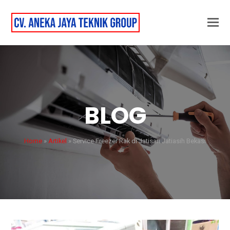
BLOG
Home
»
Artikel
»
Service Freezer Rak di Jatisari Jatiasih Bekasi