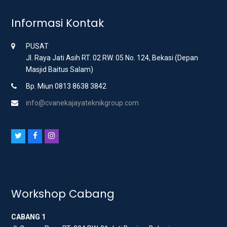
Informasi Kontak
PUSAT
Jl. Raya Jati Asih RT. 02 RW. 05 No. 124, Bekasi (Depan
Masjid Baitus Salam)
Bp. Miun 0813 8638 3842
info@cvanekajayateknikgroup.com
T
F
I
w
a
n
i
c
s
t
e
t
t
b
a
Workshop Cabang
e
o
g
CABANG 1
r
o
r