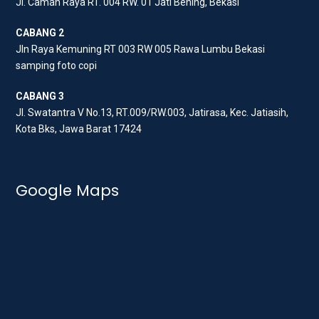
Jl. Caman Raya RT. 004 RW. 01 Jati Bening, Bekasi
k
a
m
CABANG 2
Jln Raya Kemuning RT 003 RW 005 Rawa Lumbu Bekasi
samping foto copi
CABANG 3
Jl. Swatantra V No.13, RT.009/RW.003, Jatirasa, Kec. Jatiasih,
Kota Bks, Jawa Barat 17424
Google Maps