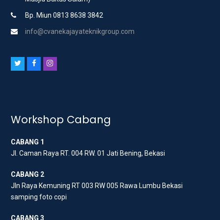
Bp. Miun 0813 8638 3842
info@cvanekajayateknikgroup.com
T
F
I
w
a
n
i
c
s
t
e
t
t
b
a
Workshop Cabang
e
o
g
CABANG 1
r
o
r
Jl. Caman Raya RT. 004 RW. 01 Jati Bening, Bekasi
k
a
m
CABANG 2
Jln Raya Kemuning RT 003 RW 005 Rawa Lumbu Bekasi
samping foto copi
CABANG 3