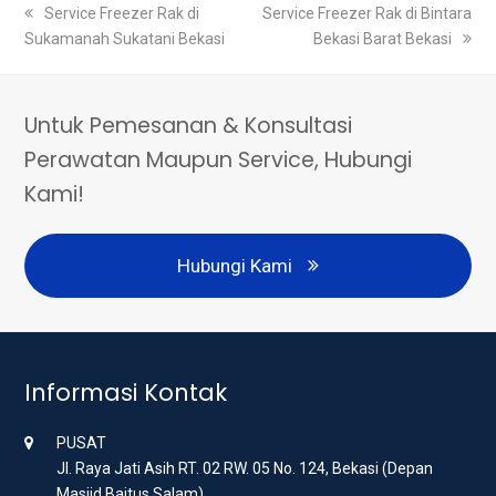
previous
Service Freezer Rak di
next
Service Freezer Rak di Bintara
Sukamanah Sukatani Bekasi
post:
post:
Bekasi Barat Bekasi
Untuk Pemesanan & Konsultasi
Perawatan Maupun Service, Hubungi
Kami!
Hubungi Kami
Informasi Kontak
PUSAT
Jl. Raya Jati Asih RT. 02 RW. 05 No. 124, Bekasi (Depan
Masjid Baitus Salam)