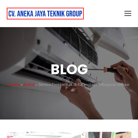
BLOG
Home
»
Artikel
»
Service Freezer Rak di Karangjaya Pebayuran Bekasi