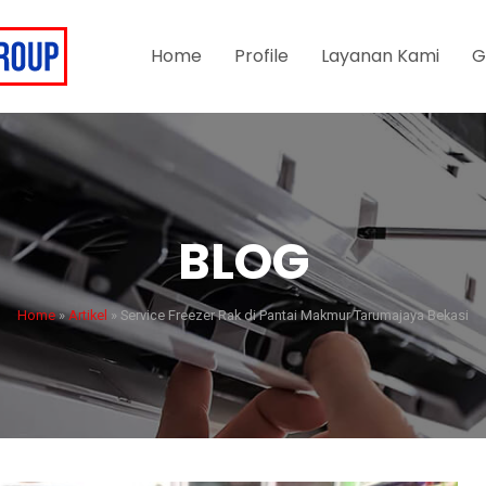
Home
Profile
Layanan Kami
G
BLOG
Home
»
Artikel
»
Service Freezer Rak di Pantai Makmur Tarumajaya Bekasi