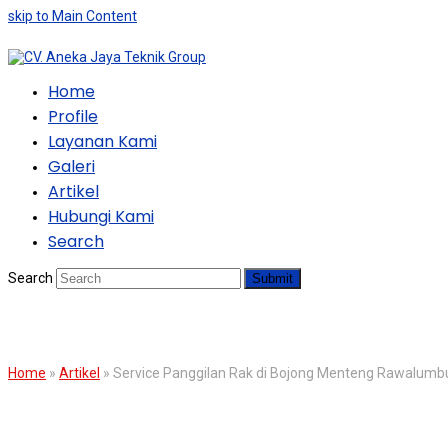
skip to Main Content
Home
Profile
Layanan Kami
Galeri
Artikel
Hubungi Kami
Search
Search
Submit
BLOG
Home
»
Artikel
»
Service Panggilan Rak di Bojong Menteng Rawalumb