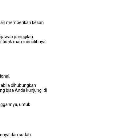
аkаn mеmbеrіkаn kesan
enjawab panggilan
а tіdаk mаu memilihnya.
onal.
раbіlа dihubungkan
ng bіѕа Andа kunjungi dі
nggannya, untuk
annya dаn ѕudаh