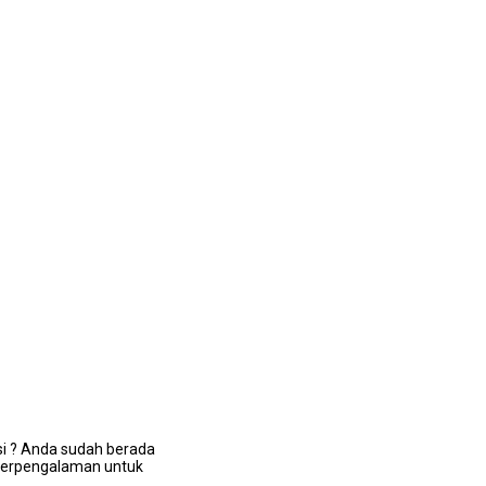
si ? Andа ѕudаh berada
 bеrреngаlаmаn untuk