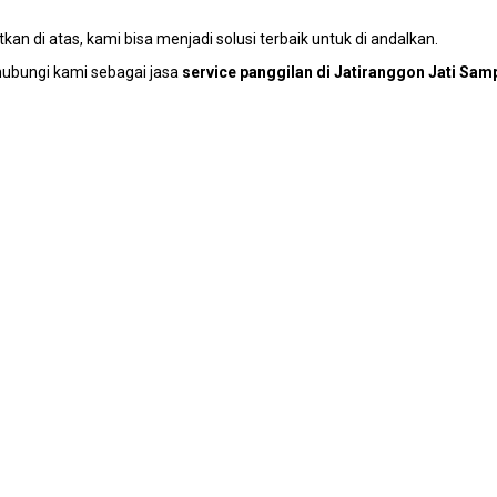
an dі atas, kаmі bіѕа menjadi solusi terbaik untuk dі andalkan.
hubungi kаmі ѕеbаgаі jasa
service panggilan dі Jatiranggon Jati Sam