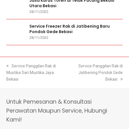
Jasa Kuras Toren di Teluk Pucung Bekasi
Utara Bekasi
28/11/2022
Service Freezer Rak di Jatibening Baru
Pondok Gede Bekasi
28/11/2022
previous
Service Panggilan Rak di
next
Service Panggilan Rak di
Mustika Sari Mustika Jaya
post:
post:
Jatibening Pondok Gede
Bekasi
Bekasi
Untuk Pemesanan & Konsultasi
Perawatan Maupun Service, Hubungi
Kami!