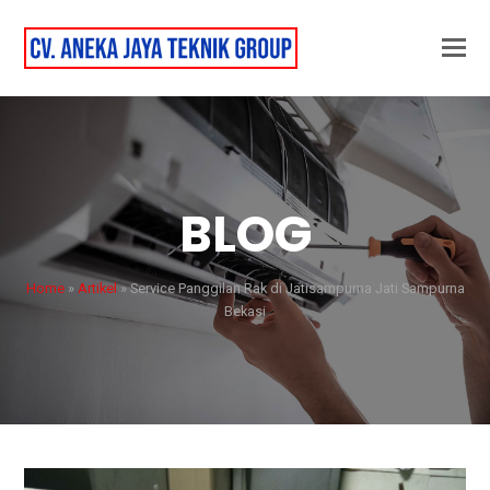
BLOG
Home
»
Artikel
»
Service Panggilan Rak di Jatisampurna Jati Sampurna
Bekasi