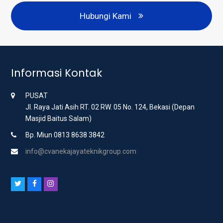
Hubungi Kami
Informasi Kontak
PUSAT
Jl. Raya Jati Asih RT. 02 RW. 05 No. 124, Bekasi (Depan
Masjid Baitus Salam)
Bp. Miun 0813 8638 3842
info@cvanekajayateknikgroup.com
T
F
I
w
a
n
i
c
s