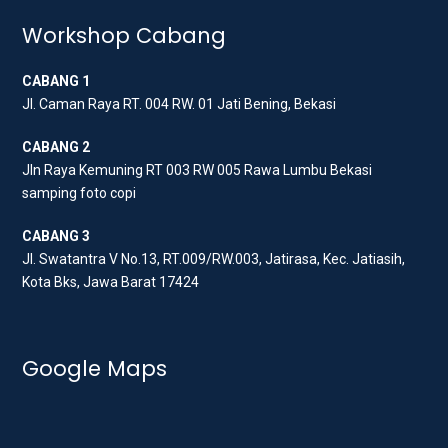
t
e
t
t
b
a
Workshop Cabang
e
o
g
CABANG 1
r
o
r
Jl. Caman Raya RT. 004 RW. 01 Jati Bening, Bekasi
k
a
m
CABANG 2
Jln Raya Kemuning RT 003 RW 005 Rawa Lumbu Bekasi
samping foto copi
CABANG 3
Jl. Swatantra V No.13, RT.009/RW.003, Jatirasa, Kec. Jatiasih,
Kota Bks, Jawa Barat 17424
Google Maps