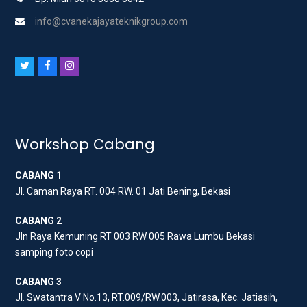
info@cvanekajayateknikgroup.com
T
F
I
w
a
n
i
c
s
t
e
t
t
b
a
Workshop Cabang
e
o
g
CABANG 1
r
o
r
Jl. Caman Raya RT. 004 RW. 01 Jati Bening, Bekasi
k
a
m
CABANG 2
Jln Raya Kemuning RT 003 RW 005 Rawa Lumbu Bekasi
samping foto copi
CABANG 3
Jl. Swatantra V No.13, RT.009/RW.003, Jatirasa, Kec. Jatiasih,