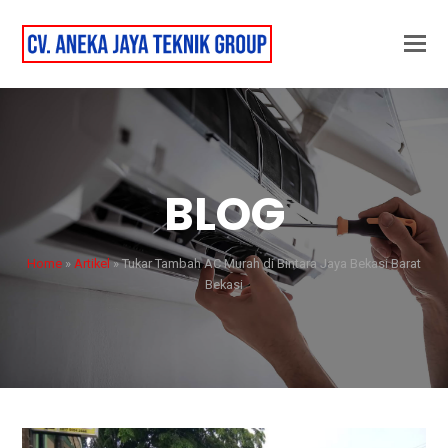
BLOG
Home
»
Artikel
»
Tukar Tambah AC Murah di Bintara Jaya Bekasi Barat
Bekasi