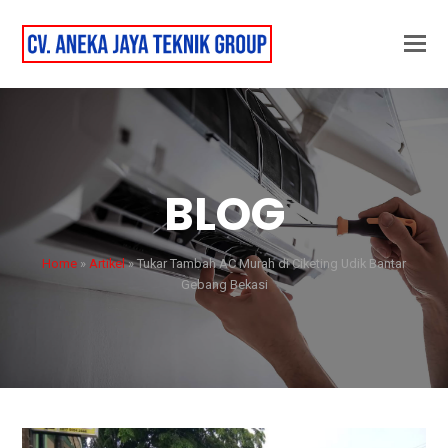
BLOG
Home
»
Artikel
»
Tukar Tambah AC Murah di Ciketing Udik Bantar
Gebang Bekasi