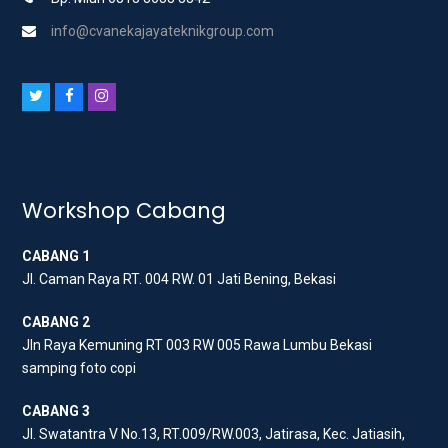
info@cvanekajayateknikgroup.com
T
F
I
w
a
n
i
c
s
t
e
t
t
b
a
Workshop Cabang
e
o
g
CABANG 1
r
o
r
Jl. Caman Raya RT. 004 RW. 01 Jati Bening, Bekasi
k
a
m
CABANG 2
Jln Raya Kemuning RT 003 RW 005 Rawa Lumbu Bekasi
samping foto copi
CABANG 3
Jl. Swatantra V No.13, RT.009/RW.003, Jatirasa, Kec. Jatiasih,