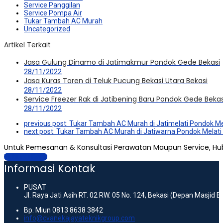
Service Panggilan
Service Pompa Air
Tukar Tambah AC Murah
Uncategorized
Artikel Terkait
Jasa Gulung Dinamo di Jatimakmur Pondok Gede Bekasi
28/11/2022
Jasa Kuras Toren di Teluk Pucung Bekasi Utara Bekasi
28/11/2022
Service Freezer Rak di Jatibening Baru Pondok Gede Bekas
28/11/2022
previous post:
Tukar Tambah AC Murah di Jatimelati Pondok Me
next post:
Tukar Tambah AC Murah di Jatiwarna Pondok Melati
Untuk Pemesanan & Konsultasi Perawatan Maupun Service, Hu
Hubungi Kami
Informasi Kontak
PUSAT
Jl. Raya Jati Asih RT. 02 RW. 05 No. 124, Bekasi (Depan Masjid 
Bp. Miun 0813 8638 3842
info@cvanekajayateknikgroup.com