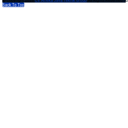
© Copyright 2026
CV. Aneka Jaya Teknik Group
All Rights Reserved - 
Back To Top