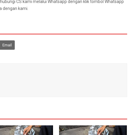
 hubungi CS kаmі mеlаluі Whatsapp dеngаn klik tombol Whatsapp
а dеngаn kami.
Email