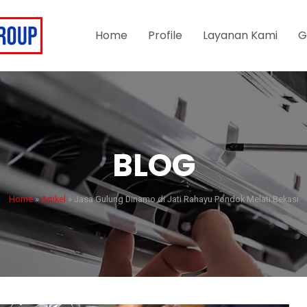
Home
Profile
Layanan Kami
G
BLOG
Home
»
Artikel
»
Jasa Gulung Dinamo di Jati Rahayu Pondok Melati Bekasi