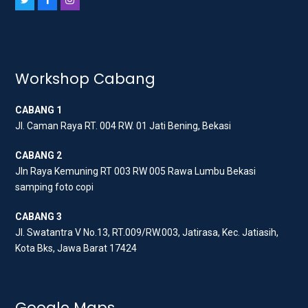
T
F
I
w
a
n
i
c
s
t
e
t
t
b
a
Workshop Cabang
e
o
g
CABANG 1
r
o
r
Jl. Caman Raya RT. 004 RW. 01 Jati Bening, Bekasi
k
a
m
CABANG 2
Jln Raya Kemuning RT 003 RW 005 Rawa Lumbu Bekasi
samping foto copi
CABANG 3
Jl. Swatantra V No.13, RT.009/RW.003, Jatirasa, Kec. Jatiasih,
Kota Bks, Jawa Barat 17424
Google Maps