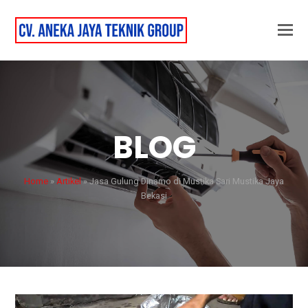
BLOG
Home
»
Artikel
»
Jasa Gulung Dinamo di Mustika Sari Mustika Jaya
Bekasi