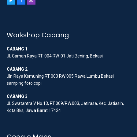
T
F
I
w
a
n
i
c
s
t
e
t
t
b
a
Workshop Cabang
e
o
g
CABANG 1
r
o
r
Jl. Caman Raya RT. 004 RW. 01 Jati Bening, Bekasi
k
a
m
CABANG 2
Jln Raya Kemuning RT 003 RW 005 Rawa Lumbu Bekasi
samping foto copi
CABANG 3
Jl. Swatantra V No.13, RT.009/RW.003, Jatirasa, Kec. Jatiasih,
Kota Bks, Jawa Barat 17424
Google Maps