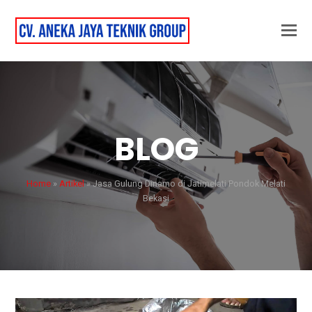
BLOG
Home
»
Artikel
»
Jasa Gulung Dinamo di Jatimelati Pondok Melati
Bekasi