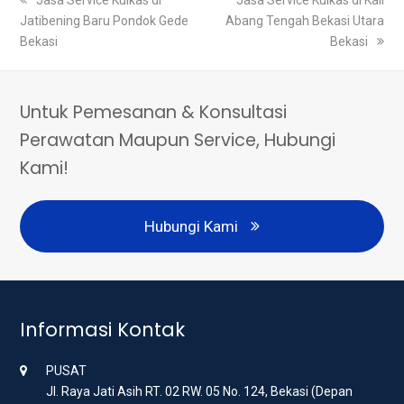
previous
Jasa Service Kulkas di
next
Jasa Service Kulkas di Kali
Jatibening Baru Pondok Gede
post:
Abang Tengah Bekasi Utara
post:
Bekasi
Bekasi
Untuk Pemesanan & Konsultasi
Perawatan Maupun Service, Hubungi
Kami!
Hubungi Kami
Informasi Kontak
PUSAT
Jl. Raya Jati Asih RT. 02 RW. 05 No. 124, Bekasi (Depan