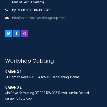
Masjid Baitus Salam)
Bp. Miun 0813 8638 3842
info@cvanekajayateknikgroup.com
T
F
I
w
a
n
i
c
s
t
e
t
t
b
a
Workshop Cabang
e
o
g
CABANG 1
r
o
r
Jl. Caman Raya RT. 004 RW. 01 Jati Bening, Bekasi
k
a
m
CABANG 2
Jln Raya Kemuning RT 003 RW 005 Rawa Lumbu Bekasi
samping foto copi