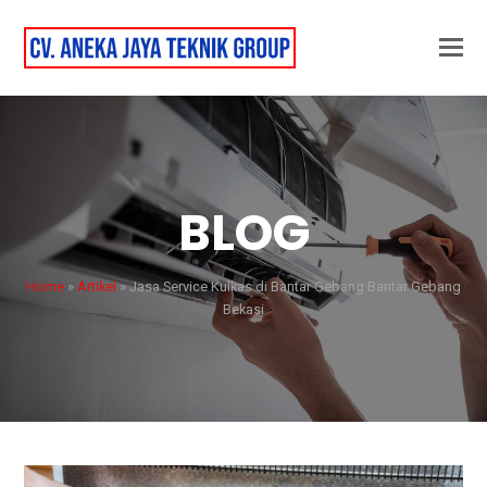
BLOG
Home
»
Artikel
»
Jasa Service Kulkas di Bantar Gebang Bantar Gebang
Bekasi