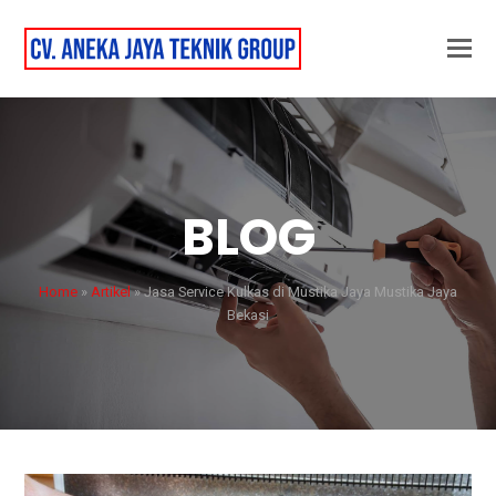
BLOG
Home
»
Artikel
»
Jasa Service Kulkas di Mustika Jaya Mustika Jaya
Bekasi