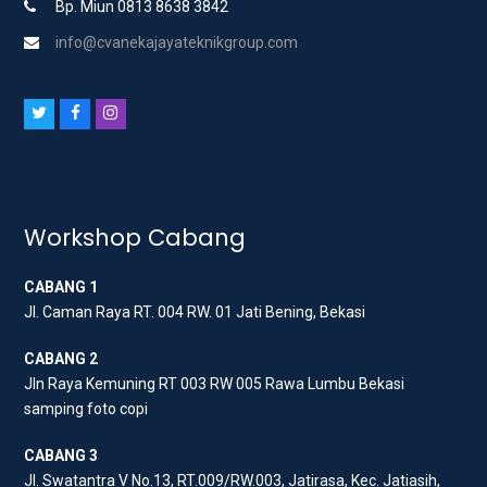
Bp. Miun 0813 8638 3842
info@cvanekajayateknikgroup.com
T
F
I
w
a
n
i
c
s
t
e
t
t
b
a
Workshop Cabang
e
o
g
CABANG 1
r
o
r
Jl. Caman Raya RT. 004 RW. 01 Jati Bening, Bekasi
k
a
m
CABANG 2
Jln Raya Kemuning RT 003 RW 005 Rawa Lumbu Bekasi
samping foto copi
CABANG 3
Jl. Swatantra V No.13, RT.009/RW.003, Jatirasa, Kec. Jatiasih,