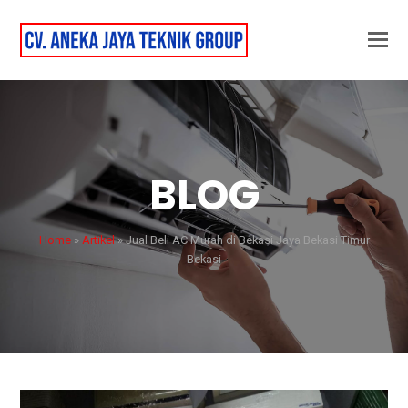
BLOG
Home
»
Artikel
»
Jual Beli AC Murah di Bekasi Jaya Bekasi Timur
Bekasi