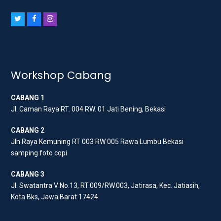
T
F
I
w
a
n
i
c
s
t
e
t
t
b
a
Workshop Cabang
e
o
g
CABANG 1
r
o
r
Jl. Caman Raya RT. 004 RW. 01 Jati Bening, Bekasi
k
a
m
CABANG 2
Jln Raya Kemuning RT 003 RW 005 Rawa Lumbu Bekasi
samping foto copi
CABANG 3
Jl. Swatantra V No.13, RT.009/RW.003, Jatirasa, Kec. Jatiasih,
Kota Bks, Jawa Barat 17424