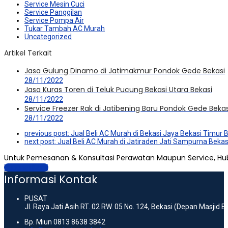
Service Mesin Cuci
Service Panggilan
Service Pompa Air
Tukar Tambah AC Murah
Uncategorized
Artikel Terkait
Jasa Gulung Dinamo di Jatimakmur Pondok Gede Bekasi
28/11/2022
Jasa Kuras Toren di Teluk Pucung Bekasi Utara Bekasi
28/11/2022
Service Freezer Rak di Jatibening Baru Pondok Gede Bekas
28/11/2022
previous post:
Jual Beli AC Murah di Bekasi Jaya Bekasi Timur 
next post:
Jual Beli AC Murah di Jatiraden Jati Sampurna Bekas
Untuk Pemesanan & Konsultasi Perawatan Maupun Service, Hu
Hubungi Kami
Informasi Kontak
PUSAT
Jl. Raya Jati Asih RT. 02 RW. 05 No. 124, Bekasi (Depan Masjid 
Bp. Miun 0813 8638 3842