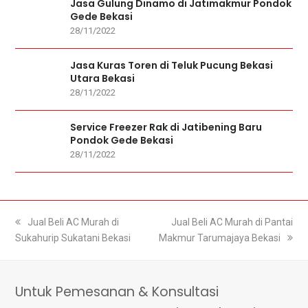
Jasa Gulung Dinamo di Jatimakmur Pondok
Gede Bekasi
28/11/2022
Jasa Kuras Toren di Teluk Pucung Bekasi
Utara Bekasi
28/11/2022
Service Freezer Rak di Jatibening Baru
Pondok Gede Bekasi
28/11/2022
previous
Jual Beli AC Murah di
next
Jual Beli AC Murah di Pantai
Sukahurip Sukatani Bekasi
post:
Makmur Tarumajaya Bekasi
post:
Untuk Pemesanan & Konsultasi