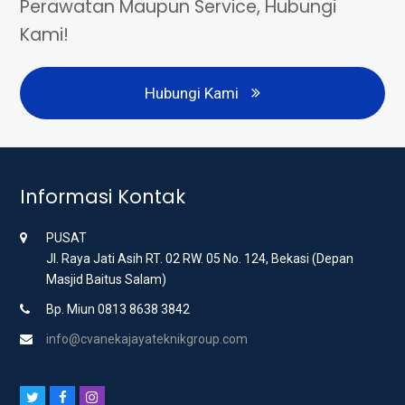
Perawatan Maupun Service, Hubungi
Kami!
Hubungi Kami
Informasi Kontak
PUSAT
Jl. Raya Jati Asih RT. 02 RW. 05 No. 124, Bekasi (Depan
Masjid Baitus Salam)
Bp. Miun 0813 8638 3842
info@cvanekajayateknikgroup.com
T
F
I