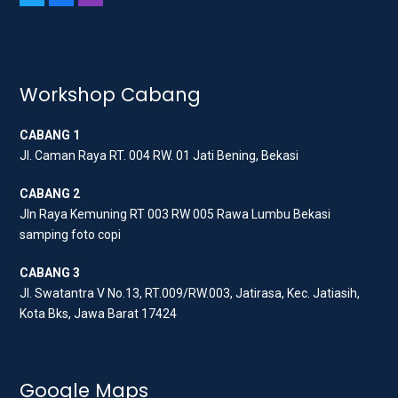
w
a
n
i
c
s
t
e
t
t
b
a
Workshop Cabang
e
o
g
CABANG 1
r
o
r
Jl. Caman Raya RT. 004 RW. 01 Jati Bening, Bekasi
k
a
m
CABANG 2
Jln Raya Kemuning RT 003 RW 005 Rawa Lumbu Bekasi
samping foto copi
CABANG 3
Jl. Swatantra V No.13, RT.009/RW.003, Jatirasa, Kec. Jatiasih,
Kota Bks, Jawa Barat 17424
Google Maps