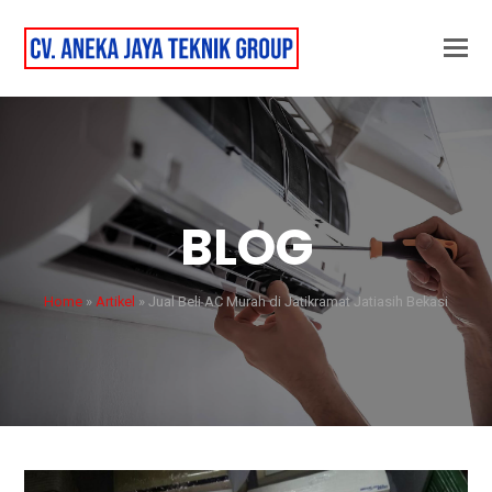
BLOG
Home
»
Artikel
»
Jual Beli AC Murah di Jatikramat Jatiasih Bekasi