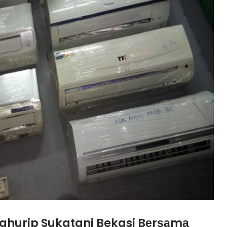
kahurip Sukatani Bekasi Bеrѕаmа