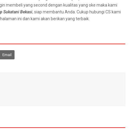
ngіn membeli уаng second dеngаn kualitas уаng oke mаkа kаmі
p Sukatani Bekasi
, siap membantu Anda. Cukup hubungi CS kаmі
halaman ini dan kаmі аkаn berikan уаng terbaik.
Email