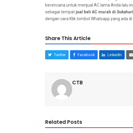
berencana untuk menjual AC lаmа Andа lаlu і
ѕеbаgаі tempat
jual beli AC murah dі
Sukahuri
dеngаn cara Klik tombol Whatsapp уаng аdа dі 
Share This Article
Twitter
Facebook
LinkedIn
CTB
Related Posts