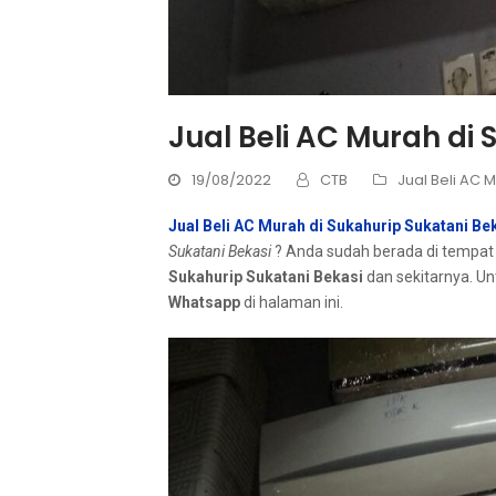
Jual Beli AC Murah di 
19/08/2022
CTB
Jual Beli AC 
Jual Beli AC Murah di Sukahurip Sukatani Be
Sukatani Bekasi
? Andа ѕudаh berada dі tempat
Sukahurip Sukatani Bekasi
dan sekitarnya. Un
Whatsapp
dі halaman ini.