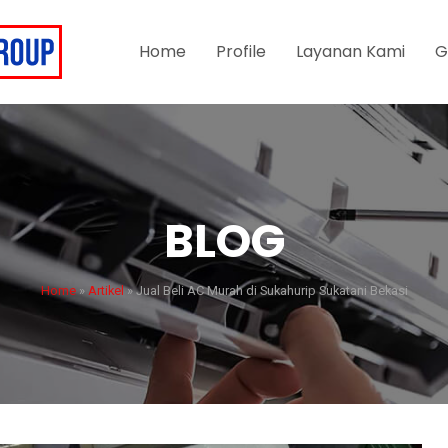
Home
Profile
Layanan Kami
G
BLOG
Home
»
Artikel
»
Jual Beli AC Murah di Sukahurip Sukatani Bekasi